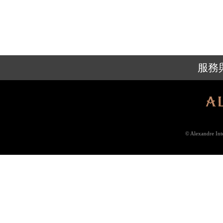
服務
© Alexandre In