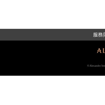
服務
© Alexandre In